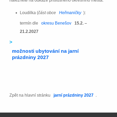
naleznete na odkaze příslušného okresního města:
Loudilka (
část obce
Heřmaničky
):
termín dle
okresu Benešov
15.2. –
21.2.2027
>
možnosti ubytování na jarní
prázdniny 2027
Zpět na hlavní stránku
jarní prázdniny 2027
.