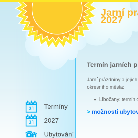
Jarní p
2027
Termín jarních p
Jarní prázdniny a jejic
okresního města:
Libočany: termín 
Termíny
>
možnosti ubytov
2027
Ubytování