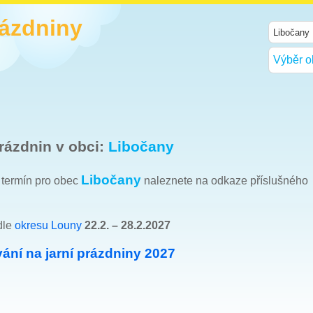
rázdniny
Výběr o
rázdnin v obci:
Libočany
Libočany
h termín pro obec
naleznete na odkaze příslušného
dle
okresu Louny
22.2. – 28.2.2027
ání na jarní prázdniny 2027