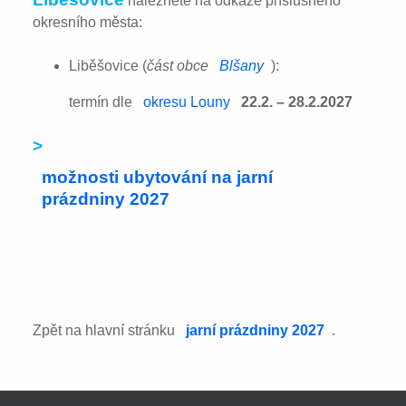
naleznete na odkaze příslušného
okresního města:
Liběšovice (
část obce
Blšany
):
termín dle
okresu Louny
22.2. – 28.2.2027
>
možnosti ubytování na jarní
prázdniny 2027
Zpět na hlavní stránku
jarní prázdniny 2027
.