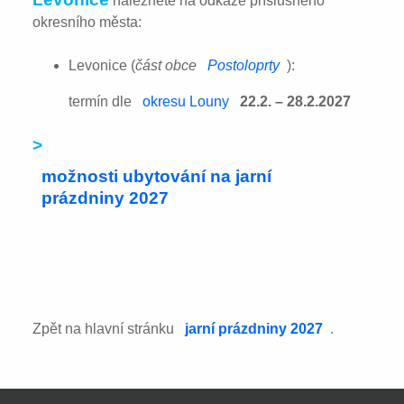
naleznete na odkaze příslušného
okresního města:
Levonice (
část obce
Postoloprty
):
termín dle
okresu Louny
22.2. – 28.2.2027
>
možnosti ubytování na jarní
prázdniny 2027
Zpět na hlavní stránku
jarní prázdniny 2027
.