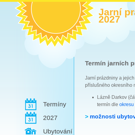
Jarní p
2027
Termín jarních p
Jarní prázdniny a jejic
příslušného okresního 
Lázně Darkov (
čá
Termíny
termín dle
okresu
>
možnosti ubytov
2027
Ubytování