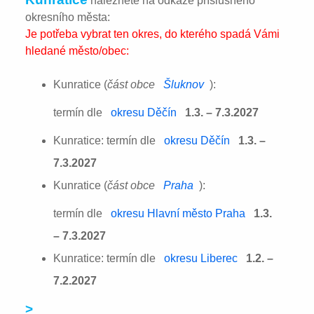
naleznete na odkaze příslušného
okresního města:
Je potřeba vybrat ten okres, do kterého spadá Vámi
hledané město/obec:
Kunratice (
část obce
Šluknov
):
termín dle
okresu Děčín
1.3. – 7.3.2027
Kunratice: termín dle
okresu Děčín
1.3. –
7.3.2027
Kunratice (
část obce
Praha
):
termín dle
okresu Hlavní město Praha
1.3.
– 7.3.2027
Kunratice: termín dle
okresu Liberec
1.2. –
7.2.2027
>