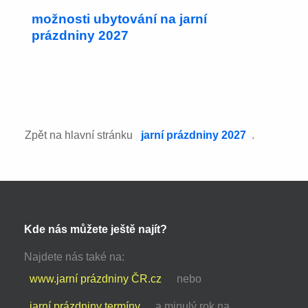
možnosti ubytování na jarní
prázdniny 2027
Zpět na hlavní stránku
jarní prázdniny 2027
.
Kde nás můžete ještě najít?
Najdete nás také na:
www.jarní prázdniny ČR.cz
nebo
jarní prázdniny termíny
a minulý rok na