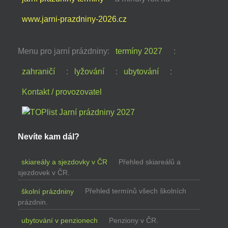
www.jarni-prazdniny-2026.cz
Menu pro jarní prázdniny:
termíny 2027
:
zahraničí
:
lyžování
:
ubytování
:
Kontakt / provozovatel
Nevíte kam dál?
skiareály a sjezdovky v ČR
Přehled skiareálů a
sjezdovek v ČR.
školní prázdniny
Přehled termínů všech školních
prázdnin.
ubytování v penzionech
Penziony v ČR.