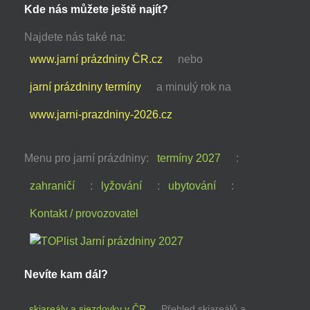
Kde nás můžete ještě najít?
Najdete nás také na:
www.jarní prázdniny ČR.cz
nebo
jarní prázdniny termíny
a minulý rok na
www.jarni-prazdniny-2026.cz
Menu pro jarní prázdniny:
termíny 2027
:
zahraničí
:
lyžování
:
ubytování
:
Kontakt / provozovatel
Nevíte kam dál?
skiareály a sjezdovky v ČR
Přehled skiareálů a