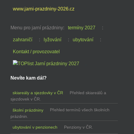
www.jarni-prazdniny-2026.cz
Menu pro jarní prázdniny:
termíny 2027
:
zahraničí
:
lyžování
:
ubytování
:
Kontakt / provozovatel
Nevíte kam dál?
skiareály a sjezdovky v ČR
Přehled skiareálů a
sjezdovek v ČR.
školní prázdniny
Přehled termínů všech školních
prázdnin.
ubytování v penzionech
Penziony v ČR.