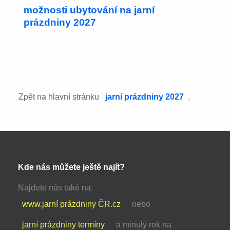
možnosti ubytování na jarní
prázdniny 2027
Zpět na hlavní stránku
jarní prázdniny 2027
.
Kde nás můžete ještě najít?
Najdete nás také na:
www.jarní prázdniny ČR.cz
nebo
jarní prázdniny termíny
a minulý rok na