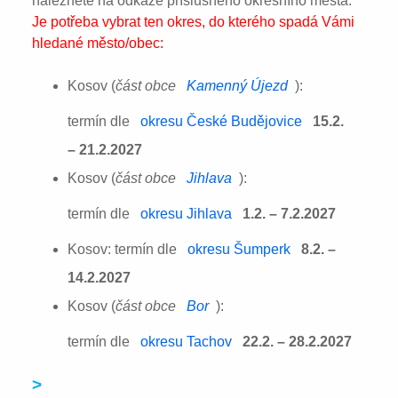
naleznete na odkaze příslušného okresního města:
Je potřeba vybrat ten okres, do kterého spadá Vámi
hledané město/obec:
Kosov (
část obce
Kamenný Újezd
):
termín dle
okresu České Budějovice
15.2.
– 21.2.2027
Kosov (
část obce
Jihlava
):
termín dle
okresu Jihlava
1.2. – 7.2.2027
Kosov: termín dle
okresu Šumperk
8.2. –
14.2.2027
Kosov (
část obce
Bor
):
termín dle
okresu Tachov
22.2. – 28.2.2027
>