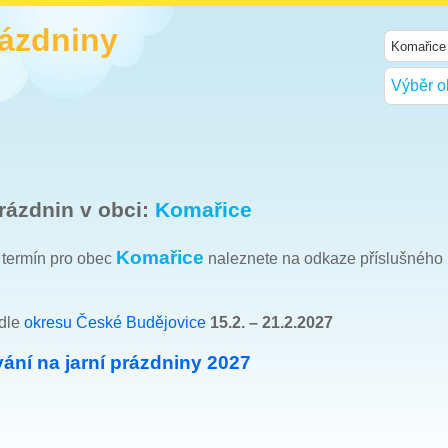
rázdniny
Výběr o
rázdnin v obci:
Komařice
Komařice
h termín pro obec
naleznete na odkaze příslušného
 dle
okresu České Budějovice
15.2. – 21.2.2027
ání na jarní prázdniny 2027