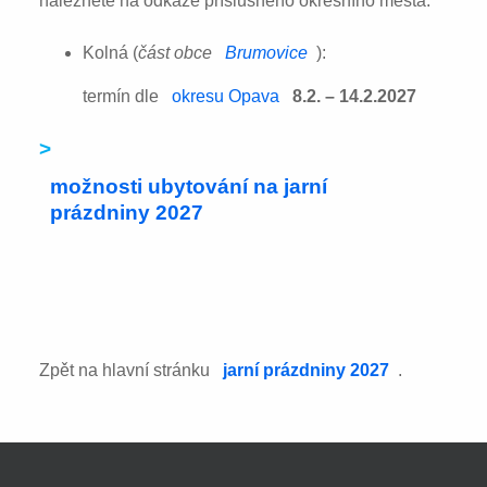
naleznete na odkaze příslušného okresního města:
Kolná (
část obce
Brumovice
):
termín dle
okresu Opava
8.2. – 14.2.2027
>
možnosti ubytování na jarní
prázdniny 2027
Zpět na hlavní stránku
jarní prázdniny 2027
.