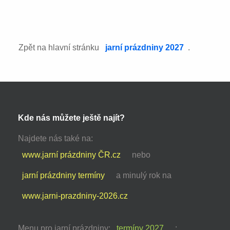
Zpět na hlavní stránku
jarní prázdniny 2027
.
Kde nás můžete ještě najít?
Najdete nás také na:
www.jarní prázdniny ČR.cz
nebo
jarní prázdniny termíny
a minulý rok na
www.jarni-prazdniny-2026.cz
Menu pro jarní prázdniny:
termíny 2027
: