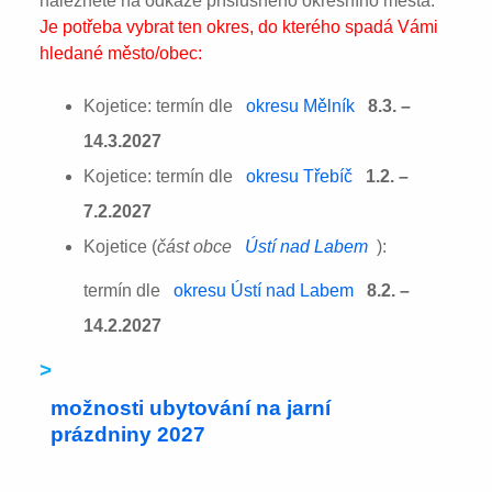
naleznete na odkaze příslušného okresního města:
Je potřeba vybrat ten okres, do kterého spadá Vámi
hledané město/obec:
Kojetice: termín dle
okresu Mělník
8.3. –
14.3.2027
Kojetice: termín dle
okresu Třebíč
1.2. –
7.2.2027
Kojetice (
část obce
Ústí nad Labem
):
termín dle
okresu Ústí nad Labem
8.2. –
14.2.2027
>
možnosti ubytování na jarní
prázdniny 2027