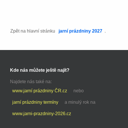
Zpět na hlavní stránku
jarní prázdniny 2027
.
Kde nás můžete ještě najít?
Najdete nás také na:
www.jarní prázdniny ČR.cz
nebo
jarní prázdniny termíny
a minulý rok na
www.jarni-prazdniny-2026.cz