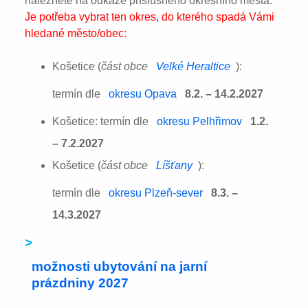
naleznete na odkaze příslušného okresního města:
Je potřeba vybrat ten okres, do kterého spadá Vámi
hledané město/obec:
Košetice (
část obce
Velké Heraltice
):
termín dle
okresu Opava
8.2. – 14.2.2027
Košetice: termín dle
okresu Pelhřimov
1.2.
– 7.2.2027
Košetice (
část obce
Líšťany
):
termín dle
okresu Plzeň-sever
8.3. –
14.3.2027
>
možnosti ubytování na jarní
prázdniny 2027