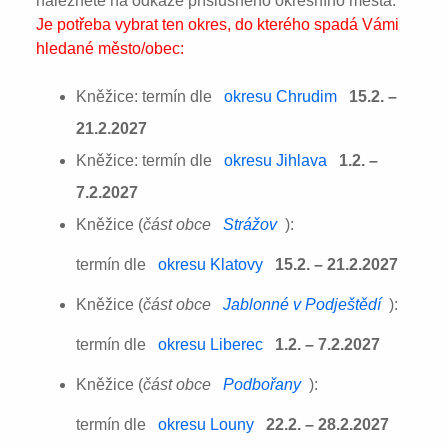
naleznete na odkaze příslušného okresního města:
Je potřeba vybrat ten okres, do kterého spadá Vámi
hledané město/obec:
Kněžice: termín dle
okresu Chrudim
15.2. –
21.2.2027
Kněžice: termín dle
okresu Jihlava
1.2. –
7.2.2027
Kněžice (
část obce
Strážov
):
termín dle
okresu Klatovy
15.2. – 21.2.2027
Kněžice (
část obce
Jablonné v Podještědí
):
termín dle
okresu Liberec
1.2. – 7.2.2027
Kněžice (
část obce
Podbořany
):
termín dle
okresu Louny
22.2. – 28.2.2027