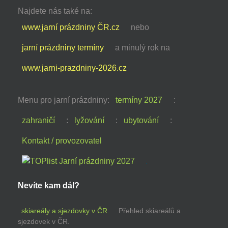
Najdete nás také na:
www.jarní prázdniny ČR.cz
nebo
jarní prázdniny termíny
a minulý rok na
www.jarni-prazdniny-2026.cz
Menu pro jarní prázdniny:
termíny 2027
:
zahraničí
:
lyžování
:
ubytování
:
Kontakt / provozovatel
Nevíte kam dál?
skiareály a sjezdovky v ČR
Přehled skiareálů a
sjezdovek v ČR.