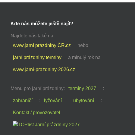
Kde nás můžete ještě najít?
Najdete nás také na:
www.jarní prázdniny ČR.cz
nebo
jarní prázdniny termíny
a minulý rok na
www.jarni-prazdniny-2026.cz
Menu pro jarní prázdniny:
termíny 2027
:
zahraničí
:
lyžování
:
ubytování
:
Kontakt / provozovatel