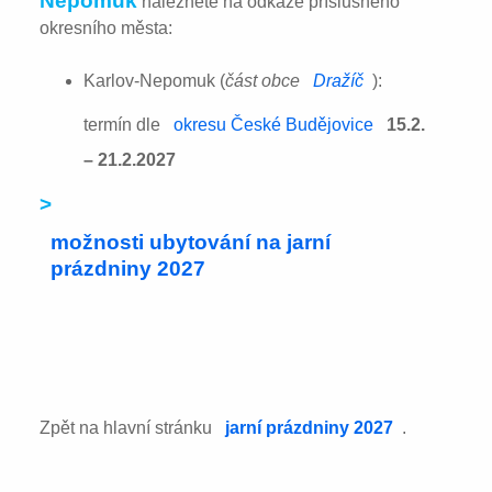
Nepomuk
naleznete na odkaze příslušného
okresního města:
Karlov-Nepomuk (
část obce
Dražíč
):
termín dle
okresu České Budějovice
15.2.
– 21.2.2027
>
možnosti ubytování na jarní
prázdniny 2027
Zpět na hlavní stránku
jarní prázdniny 2027
.