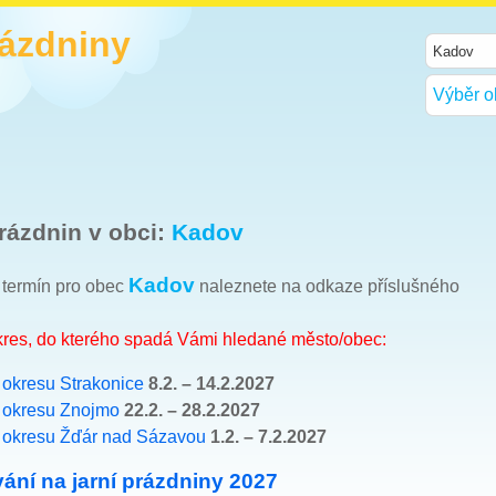
rázdniny
Výběr o
rázdnin v obci:
Kadov
Kadov
h termín pro obec
naleznete na odkaze příslušného
okres, do kterého spadá Vámi hledané město/obec:
e
okresu Strakonice
8.2. – 14.2.2027
e
okresu Znojmo
22.2. – 28.2.2027
e
okresu Žďár nad Sázavou
1.2. – 7.2.2027
ání na jarní prázdniny 2027