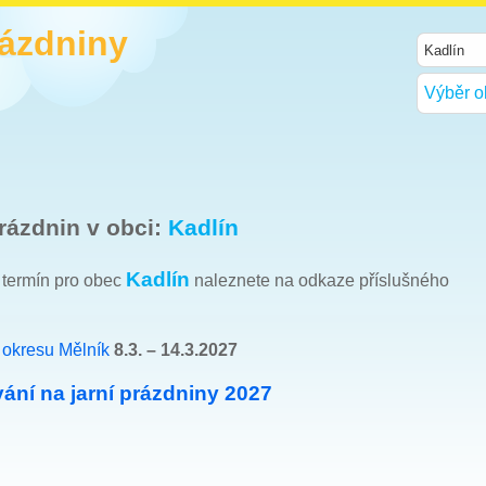
rázdniny
Výběr o
rázdnin v obci:
Kadlín
Kadlín
h termín pro obec
naleznete na odkaze příslušného
e
okresu Mělník
8.3. – 14.3.2027
ání na jarní prázdniny 2027