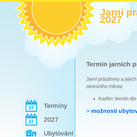
Jarní p
2027
Termín jarních p
Jarní prázdniny a jejic
okresního města:
Kadlín: termín dl
Termíny
>
možnosti ubytov
2027
Ubytování