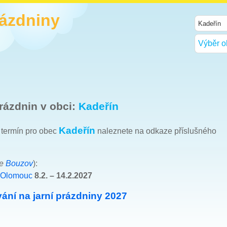
rázdniny
Výběr o
rázdnin v obci:
Kadeřín
Kadeřín
h termín pro obec
naleznete na odkaze příslušného
ce
Bouzov
):
 Olomouc
8.2. – 14.2.2027
ání na jarní prázdniny 2027