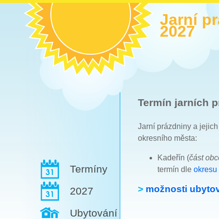
Jarní p
2027
Termín jarních p
Jarní prázdniny a jejic
okresního města:
Kadeřín (
část ob
Termíny
termín dle
okresu
>
možnosti ubytov
2027
Ubytování