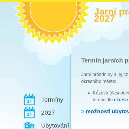
Jarní p
2027
Termín jarních p
Jarní prázdniny a jejic
okresního města:
Kůzová (
část ob
Termíny
termín dle
okresu
>
možnosti ubytov
2027
Ubytování