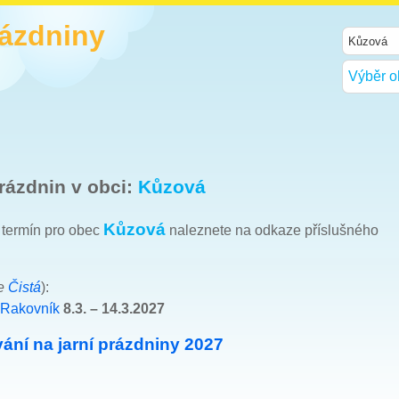
rázdniny
Výběr o
rázdnin v obci:
Kůzová
Kůzová
h termín pro obec
naleznete na odkaze příslušného
ce
Čistá
):
 Rakovník
8.3. – 14.3.2027
ání na jarní prázdniny 2027