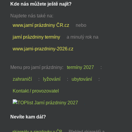
Kde nás můžete ještě najít?
Najdete nás také na:
www.jarní prázdniny ČR.cz
nebo
jarní prázdniny termíny
a minulý rok na
www.jarni-prazdniny-2026.cz
Menu pro jarní prázdniny:
termíny 2027
:
zahraničí
:
lyžování
:
ubytování
:
Kontakt / provozovatel
Nevíte kam dál?
skiareály a sjezdovky v ČR
Přehled skiareálů a