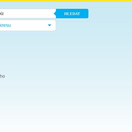
HLEDAT
kresu
ého