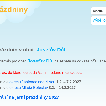
rázdniny
Výběr o
rázdnin v obci:
Josefův Důl
Josefův Důl
h termín pro obec
naleznete na odkaze příslušn
okres, do kterého spadá Vámi hledané město/obec:
ín dle
okresu Jablonec nad Nisou
1.2. – 7.2.2027
ín dle
okresu Mladá Boleslav
8.2. – 14.2.2027
ání na jarní prázdniny 2027