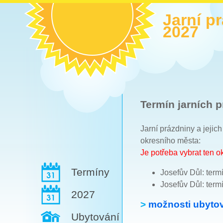
Jarní p
2027
Termín jarních p
Jarní prázdniny a jejic
okresního města:
Je potřeba vybrat ten 
Termíny
Josefův Důl: term
Josefův Důl: term
2027
>
možnosti ubytov
Ubytování