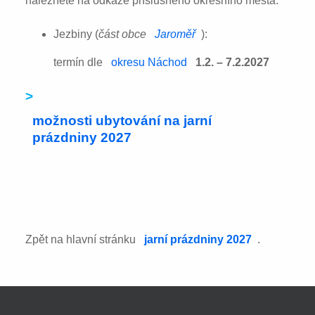
naleznete na odkaze příslušného okresního města:
Jezbiny (
část obce
Jaroměř
):
termín dle
okresu Náchod
1.2. – 7.2.2027
>
možnosti ubytování na jarní
prázdniny 2027
Zpět na hlavní stránku
jarní prázdniny 2027
.