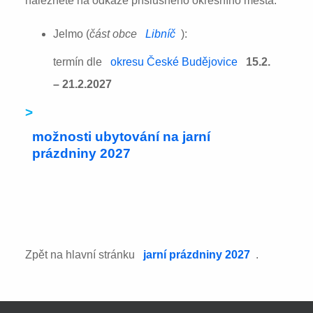
naleznete na odkaze příslušného okresního města:
Jelmo (
část obce
Libníč
):
termín dle
okresu České Budějovice
15.2.
– 21.2.2027
>
možnosti ubytování na jarní
prázdniny 2027
Zpět na hlavní stránku
jarní prázdniny 2027
.