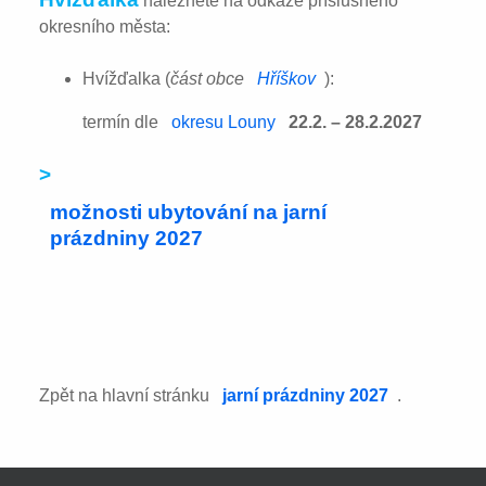
naleznete na odkaze příslušného
okresního města:
Hvížďalka (
část obce
Hříškov
):
termín dle
okresu Louny
22.2. – 28.2.2027
>
možnosti ubytování na jarní
prázdniny 2027
Zpět na hlavní stránku
jarní prázdniny 2027
.