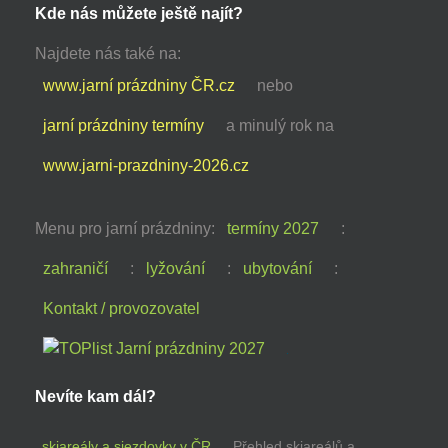
Kde nás můžete ještě najít?
Najdete nás také na:
www.jarní prázdniny ČR.cz
nebo
jarní prázdniny termíny
a minulý rok na
www.jarni-prazdniny-2026.cz
Menu pro jarní prázdniny:
termíny 2027
:
zahraničí
:
lyžování
:
ubytování
:
Kontakt / provozovatel
Nevíte kam dál?
skiareály a sjezdovky v ČR
Přehled skiareálů a