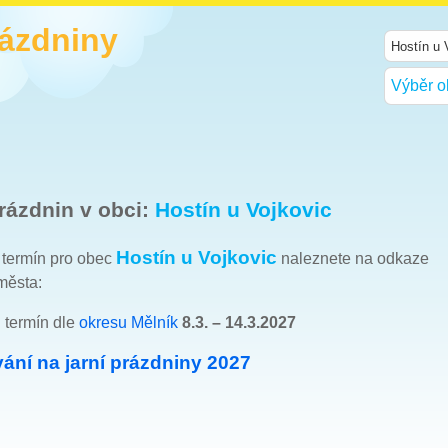
rázdniny
Výběr o
rázdnin v obci:
Hostín u Vojkovic
Hostín u Vojkovic
h termín pro obec
naleznete na odkaze
města:
: termín dle
okresu Mělník
8.3. – 14.3.2027
ání na jarní prázdniny 2027