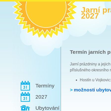
Jarní p
2027
Termín jarních p
Jarní prázdniny a jejic
příslušného okresního 
Hostín u Vojkovic
Termíny
>
možnosti ubytov
2027
Ubytování