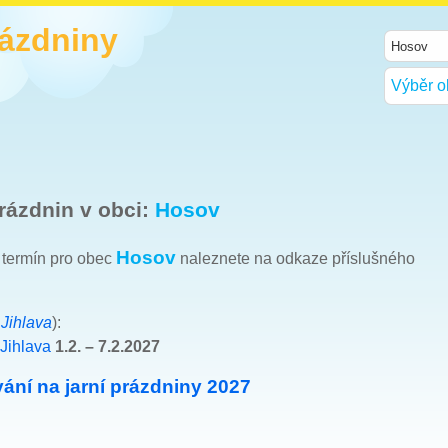
rázdniny
Výběr o
rázdnin v obci:
Hosov
Hosov
h termín pro obec
naleznete na odkaze příslušného
e
Jihlava
):
Jihlava
1.2. – 7.2.2027
ání na jarní prázdniny 2027