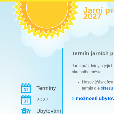
Jarní p
2027
Termín jarních p
Jarní prázdniny a jejic
okresního města:
Hosov (
část obc
Termíny
termín dle
okresu 
>
možnosti ubytov
2027
Ubytování