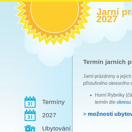
Jarní p
2027
Termín jarních p
Jarní prázdniny a jejic
příslušného okresního 
Horní Rybníky (
čá
Termíny
termín dle
okresu
>
možnosti ubytov
2027
Ubytování