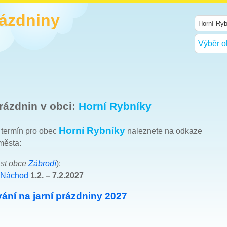
rázdniny
Výběr o
rázdnin v obci:
Horní Rybníky
Horní Rybníky
h termín pro obec
naleznete na odkaze
města:
st obce
Zábrodí
):
 Náchod
1.2. – 7.2.2027
ání na jarní prázdniny 2027