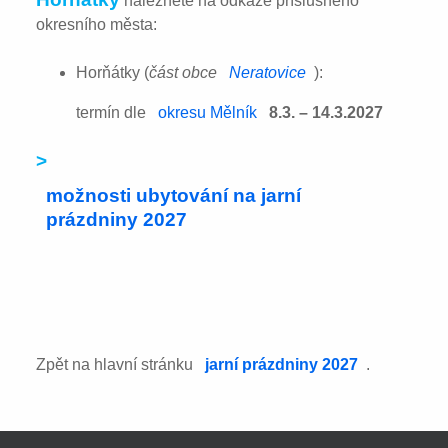
naleznete na odkaze příslušného
okresního města:
Horňátky (
část obce
Neratovice
):
termín dle
okresu Mělník
8.3. – 14.3.2027
>
možnosti ubytování na jarní
prázdniny 2027
Zpět na hlavní stránku
jarní prázdniny 2027
.