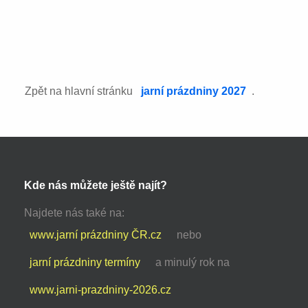
Zpět na hlavní stránku
jarní prázdniny 2027
.
Kde nás můžete ještě najít?
Najdete nás také na:
www.jarní prázdniny ČR.cz
nebo
jarní prázdniny termíny
a minulý rok na
www.jarni-prazdniny-2026.cz