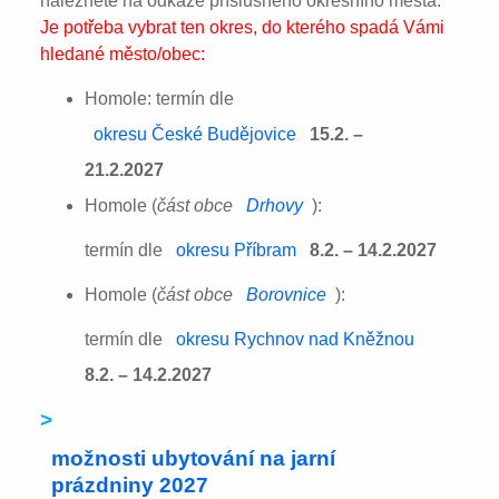
naleznete na odkaze příslušného okresního města:
Je potřeba vybrat ten okres, do kterého spadá Vámi
hledané město/obec:
Homole: termín dle
okresu České Budějovice
15.2. –
21.2.2027
Homole (
část obce
Drhovy
):
termín dle
okresu Příbram
8.2. – 14.2.2027
Homole (
část obce
Borovnice
):
termín dle
okresu Rychnov nad Kněžnou
8.2. – 14.2.2027
>
možnosti ubytování na jarní
prázdniny 2027