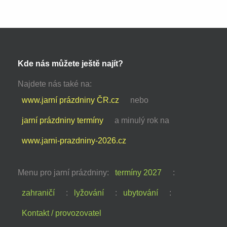
Kde nás můžete ještě najít?
Najdete nás také na:
www.jarní prázdniny ČR.cz
nebo
jarní prázdniny termíny
a minulý rok na
www.jarni-prazdniny-2026.cz
Menu pro jarní prázdniny:
termíny 2027
:
zahraničí
:
lyžování
:
ubytování
:
Kontakt / provozovatel