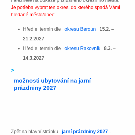
naleznete na odkaze příslušného okresního města:
Je potřeba vybrat ten okres, do kterého spadá Vámi
hledané město/obec:
Hředle: termín dle
okresu Beroun
15.2. –
21.2.2027
Hředle: termín dle
okresu Rakovník
8.3. –
14.3.2027
>
možnosti ubytování na jarní
prázdniny 2027
Zpět na hlavní stránku
jarní prázdniny 2027
.