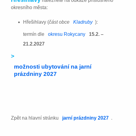
naleznete na odkaze příslušného
okresního města:
Hřešihlavy (
část obce
Kladruby
):
termín dle
okresu Rokycany
15.2. –
21.2.2027
>
možnosti ubytování na jarní
prázdniny 2027
Zpět na hlavní stránku
jarní prázdniny 2027
.