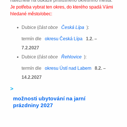
naleznete na odkaze příslušného okresního města:
Je potřeba vybrat ten okres, do kterého spadá Vámi
hledané město/obec:
Dubice (
část obce
Česká Lípa
):
termín dle
okresu Česká Lípa
1.2. –
7.2.2027
Dubice (
část obce
Řehlovice
):
termín dle
okresu Ústí nad Labem
8.2. –
14.2.2027
>
možnosti ubytování na jarní
prázdniny 2027