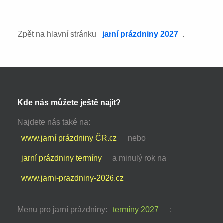
Zpět na hlavní stránku
jarní prázdniny 2027
.
Kde nás můžete ještě najít?
Najdete nás také na:
www.jarní prázdniny ČR.cz
nebo
jarní prázdniny termíny
a minulý rok na
www.jarni-prazdniny-2026.cz
Menu pro jarní prázdniny:
termíny 2027
: