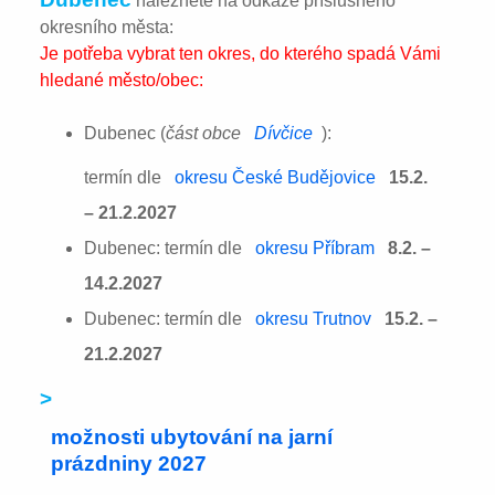
naleznete na odkaze příslušného
okresního města:
Je potřeba vybrat ten okres, do kterého spadá Vámi
hledané město/obec:
Dubenec (
část obce
Dívčice
):
termín dle
okresu České Budějovice
15.2.
– 21.2.2027
Dubenec: termín dle
okresu Příbram
8.2. –
14.2.2027
Dubenec: termín dle
okresu Trutnov
15.2. –
21.2.2027
>
možnosti ubytování na jarní
prázdniny 2027