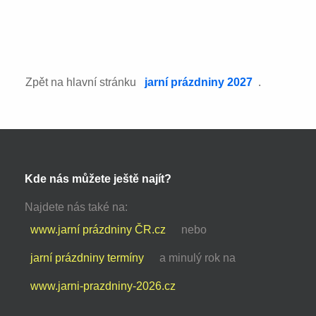
Zpět na hlavní stránku
jarní prázdniny 2027
.
Kde nás můžete ještě najít?
Najdete nás také na:
www.jarní prázdniny ČR.cz
nebo
jarní prázdniny termíny
a minulý rok na
www.jarni-prazdniny-2026.cz