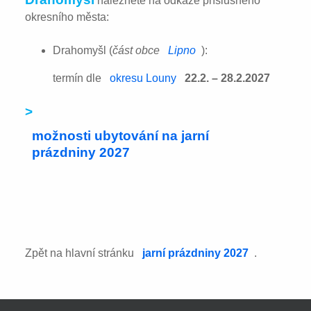
naleznete na odkaze příslušného
okresního města:
Drahomyšl (
část obce
Lipno
):
termín dle
okresu Louny
22.2. – 28.2.2027
>
možnosti ubytování na jarní
prázdniny 2027
Zpět na hlavní stránku
jarní prázdniny 2027
.