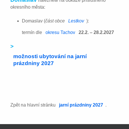
naleznete na odkaze příslušného
okresního města:
Domaslav (
část obce
Lestkov
):
termín dle
okresu Tachov
22.2. – 28.2.2027
>
možnosti ubytování na jarní
prázdniny 2027
Zpět na hlavní stránku
jarní prázdniny 2027
.