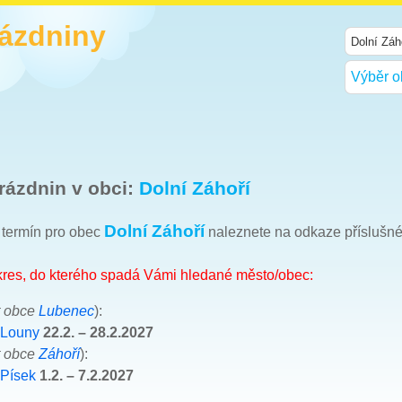
rázdniny
Výběr o
rázdnin v obci:
Dolní Záhoří
Dolní Záhoří
h termín pro obec
naleznete na odkaze příslušn
okres, do kterého spadá Vámi hledané město/obec:
t obce
Lubenec
):
 Louny
22.2. – 28.2.2027
t obce
Záhoří
):
 Písek
1.2. – 7.2.2027