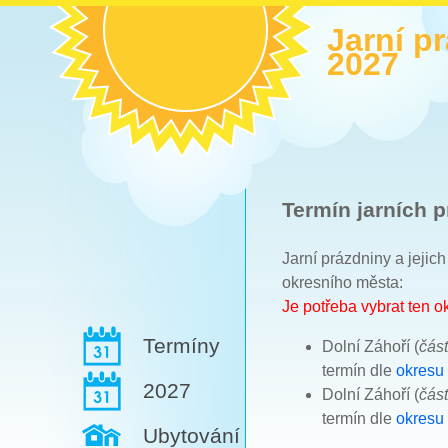
Jarní p
2027
Termín jarních p
Jarní prázdniny a jejic
okresního města:
Je potřeba vybrat ten 
Termíny
Dolní Záhoří (
čás
termín dle
okresu
2027
Dolní Záhoří (
čás
termín dle
okresu
Ubytování