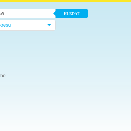
HLEDAT
kresu
ého