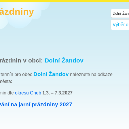
rázdniny
Výběr o
rázdnin v obci:
Dolní Žandov
Dolní Žandov
h termín pro obec
naleznete na odkaze
města:
rmín dle
okresu Cheb
1.3. – 7.3.2027
ání na jarní prázdniny 2027