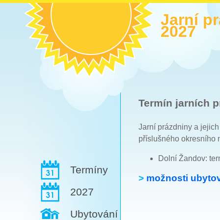
Jarní p
2027
Termín jarních p
Jarní prázdniny a jejic
příslušného okresního 
Dolní Žandov: te
Termíny
>
možnosti ubytov
2027
Ubytování