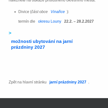
naleznete na odkaze příslušného okresního města:
Divice (
část obce
Vinařice
):
termín dle
okresu Louny
22.2. – 28.2.2027
>
možnosti ubytování na jarní
prázdniny 2027
Zpět na hlavní stránku
jarní prázdniny 2027
.