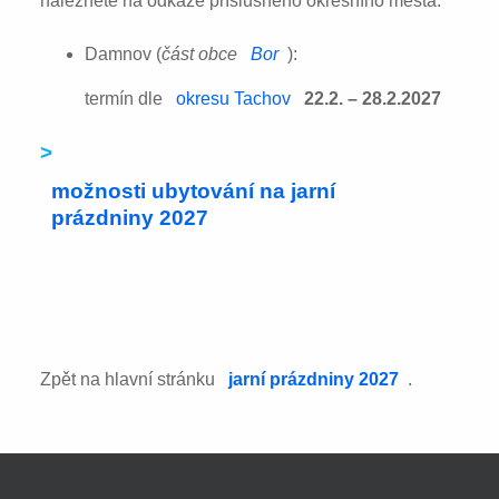
naleznete na odkaze příslušného okresního města:
Damnov (
část obce
Bor
):
termín dle
okresu Tachov
22.2. – 28.2.2027
>
možnosti ubytování na jarní
prázdniny 2027
Zpět na hlavní stránku
jarní prázdniny 2027
.