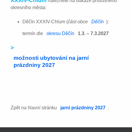
XXXIV-Chlum
naleznete na odkaze příslušného
okresního města:
Děčín XXXIV-Chlum (
část obce
Děčín
):
termín dle
okresu Děčín
1.3. – 7.3.2027
>
možnosti ubytování na jarní
prázdniny 2027
Zpět na hlavní stránku
jarní prázdniny 2027
.