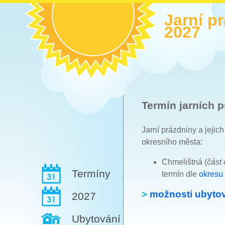
Jarní p
2027
Termín jarních p
Jarní prázdniny a jejic
okresního města:
Chmelištná (
část
Termíny
termín dle
okresu
>
možnosti ubytov
2027
Ubytování