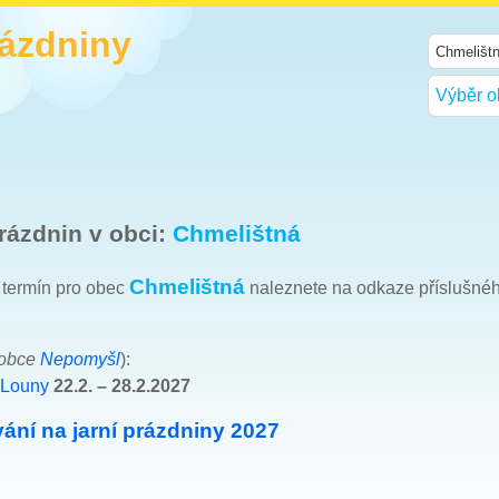
rázdniny
Výběr o
rázdnin v obci:
Chmelištná
Chmelištná
h termín pro obec
naleznete na odkaze příslušné
 obce
Nepomyšl
):
 Louny
22.2. – 28.2.2027
ání na jarní prázdniny 2027