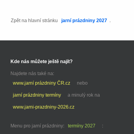
Zpět na hlavní stránku
jarní prázdniny 2027
.
Kde nás můžete ještě najít?
Najdete nás také na:
www.jarní prázdniny ČR.cz
nebo
jarní prázdniny termíny
a minulý rok na
www.jarni-prazdniny-2026.cz
Menu pro jarní prázdniny:
termíny 2027
: