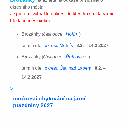
naleznete na odkaze příslušného
okresního města:
Je potřeba vybrat ten okres, do kterého spadá Vámi
hledané město/obec:
Brozánky (
část obce
Hořín
):
termín dle
okresu Mělník
8.3. – 14.3.2027
Brozánky (
část obce
Řehlovice
):
termín dle
okresu Ústí nad Labem
8.2. –
14.2.2027
>
možnosti ubytování na jarní
prázdniny 2027