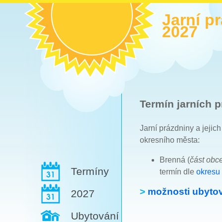
Jarní p
2027
Termín jarních p
Jarní prázdniny a jejic
okresního města:
Brenná (
část obc
Termíny
termín dle
okresu
>
možnosti ubytov
2027
Ubytování