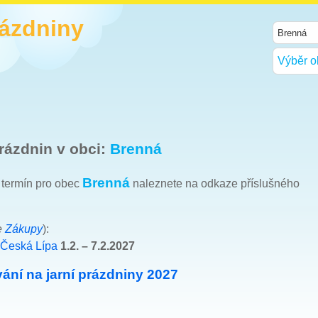
rázdniny
Výběr o
rázdnin v obci:
Brenná
Brenná
h termín pro obec
naleznete na odkaze příslušného
e
Zákupy
):
 Česká Lípa
1.2. – 7.2.2027
ání na jarní prázdniny 2027