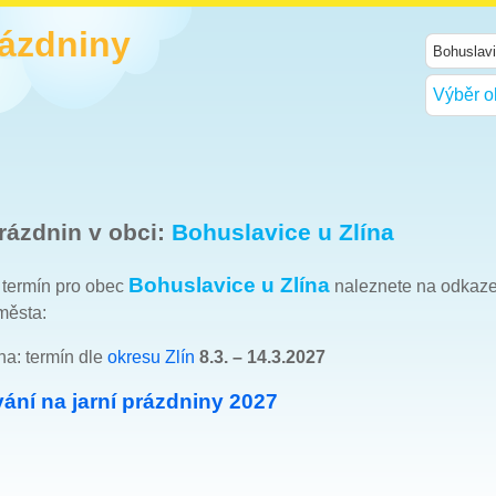
rázdniny
Výběr o
rázdnin v obci:
Bohuslavice u Zlína
Bohuslavice u Zlína
h termín pro obec
naleznete na odkaz
města:
na: termín dle
okresu Zlín
8.3. – 14.3.2027
ání na jarní prázdniny 2027