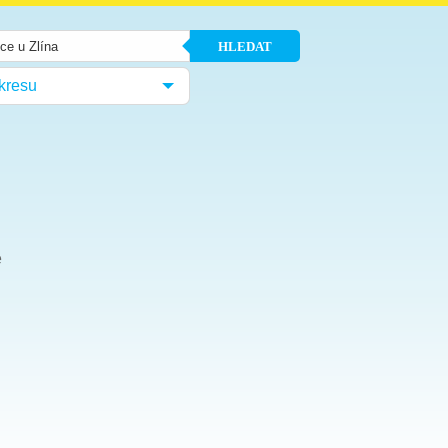
HLEDAT
kresu
e