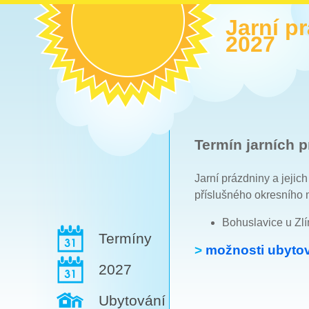
Jarní p
2027
Termín jarních p
Jarní prázdniny a jejic
příslušného okresního 
Bohuslavice u Zlí
Termíny
>
možnosti ubytov
2027
Ubytování