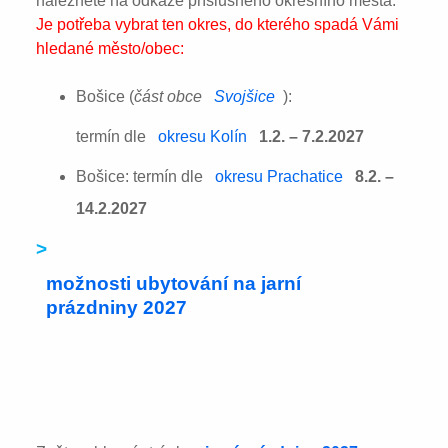
naleznete na odkaze příslušného okresního města:
Je potřeba vybrat ten okres, do kterého spadá Vámi
hledané město/obec:
Bošice (
část obce
Svojšice
):
termín dle
okresu Kolín
1.2. – 7.2.2027
Bošice: termín dle
okresu Prachatice
8.2. –
14.2.2027
>
možnosti ubytování na jarní
prázdniny 2027