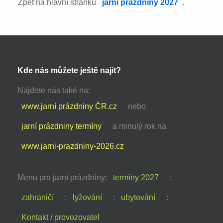
Zpět na hlavní stránku
jarní prázdniny 2027
.
Kde nás můžete ještě najít?
Najdete nás také na:
www.jarní prázdniny ČR.cz
nebo
jarní prázdniny termíny
a minulý rok na
www.jarni-prazdniny-2026.cz
Menu pro jarní prázdniny:
termíny 2027
:
zahraničí
:
lyžování
:
ubytování
:
Kontakt / provozovatel