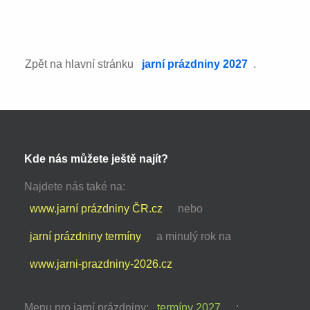
Zpět na hlavní stránku
jarní prázdniny 2027
.
Kde nás můžete ještě najít?
Najdete nás také na:
www.jarní prázdniny ČR.cz
nebo
jarní prázdniny termíny
a minulý rok na
www.jarni-prazdniny-2026.cz
Menu pro jarní prázdniny:
termíny 2027
: