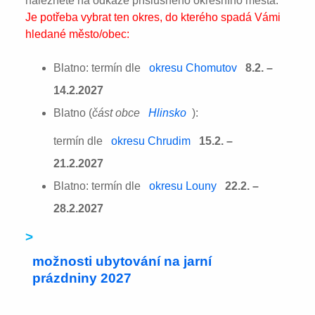
naleznete na odkaze příslušného okresního města:
Je potřeba vybrat ten okres, do kterého spadá Vámi
hledané město/obec:
Blatno: termín dle
okresu Chomutov
8.2. –
14.2.2027
Blatno (
část obce
Hlinsko
):
termín dle
okresu Chrudim
15.2. –
21.2.2027
Blatno: termín dle
okresu Louny
22.2. –
28.2.2027
>
možnosti ubytování na jarní
prázdniny 2027