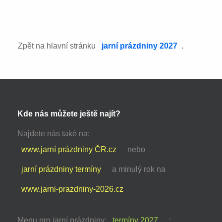
Zpět na hlavní stránku
jarní prázdniny 2027
.
Kde nás můžete ještě najít?
Najdete nás také na:
www.jarní prázdniny ČR.cz
nebo
jarní prázdniny termíny
a minulý rok na
www.jarni-prazdniny-2026.cz
Menu pro jarní prázdniny:
termíny 2027
: