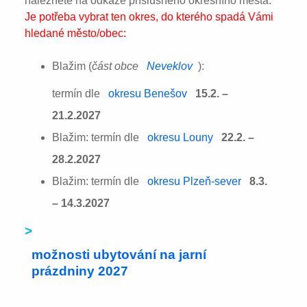
naleznete na odkaze příslušného okresního města:
Je potřeba vybrat ten okres, do kterého spadá Vámi
hledané město/obec:
Blažim (
část obce
Neveklov
):
termín dle
okresu Benešov
15.2. –
21.2.2027
Blažim: termín dle
okresu Louny
22.2. –
28.2.2027
Blažim: termín dle
okresu Plzeň-sever
8.3.
– 14.3.2027
>
možnosti ubytování na jarní
prázdniny 2027