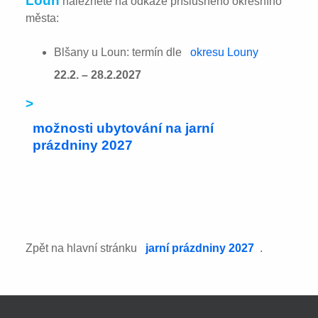
Loun
naleznete na odkaze příslušného okresního
města:
Blšany u Loun: termín dle
okresu Louny
22.2. – 28.2.2027
>
možnosti ubytování na jarní
prázdniny 2027
Zpět na hlavní stránku
jarní prázdniny 2027
.