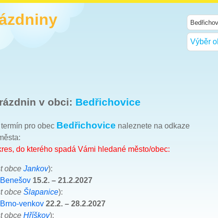
rázdniny
Výběr o
rázdnin v obci:
Bedřichovice
Bedřichovice
h termín pro obec
naleznete na odkaze
města:
okres, do kterého spadá Vámi hledané město/obec:
t obce
Jankov
):
 Benešov
15.2. – 21.2.2027
t obce
Šlapanice
):
 Brno-venkov
22.2. – 28.2.2027
t obce
Hříškov
):