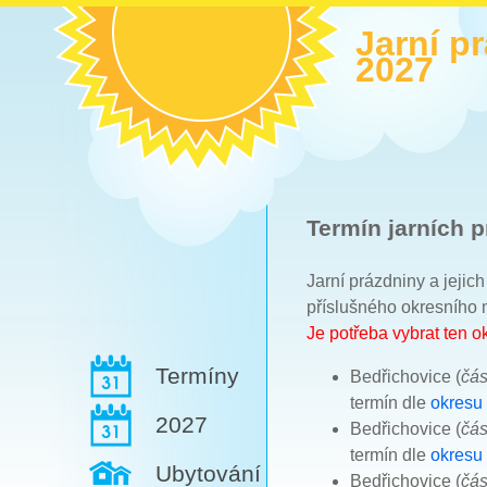
Jarní p
2027
Termín jarních p
Jarní prázdniny a jejic
příslušného okresního 
Je potřeba vybrat ten 
Termíny
Bedřichovice (
čás
termín dle
okresu
2027
Bedřichovice (
čás
termín dle
okresu
Ubytování
Bedřichovice (
čás