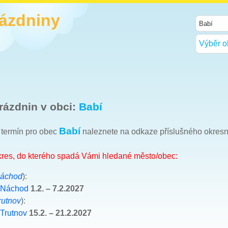
rázdniny
Výběr o
rázdnin v obci:
Babí
Babí
h termín pro obec
naleznete na odkaze příslušného okres
okres, do kterého spadá Vámi hledané město/obec:
áchod
):
 Náchod
1.2. – 7.2.2027
rutnov
):
 Trutnov
15.2. – 21.2.2027