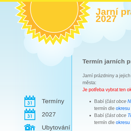
Jarní p
2027
Termín jarních p
Jarní prázdniny a jejic
města:
Je potřeba vybrat ten 
Termíny
Babí (
část obce
N
termín dle
okresu
2027
Babí (
část obce
T
termín dle
okresu
Ubytování