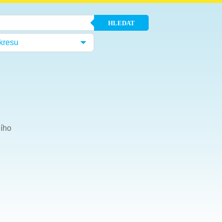
HLEDAT
kresu
ního